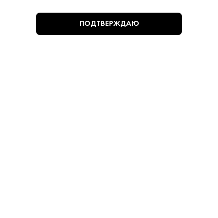
ПОДТВЕРЖДАЮ
3 600 ₽
Вино Дубровский Бордобленд 2020
Дубровский • Красное • 14% • Крым
В наличии в 2 магазинах
Артикул: 30590
В корзину