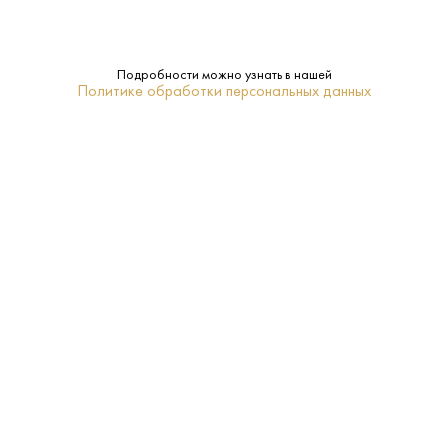
Подробности можно узнать в нашей
Политике обработки персональных данных
4 400 ₽
Вино Жан-Батист Адам Гевюрцтраминер Резерв
2022
Jean-Baptiste Adam • Белое • 13% • Эльзас
В наличии в 2 магазинах
Артикул: 30633
В корзину