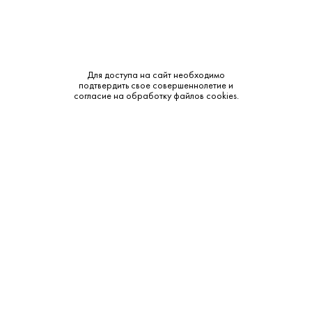
Для доступа на сайт необходимо
подтвердить свое совершеннолетие и
согласие на обработку файлов cookies.
4 225 ₽
Вино Ла Маркиджана Бонарда 2022
Catena Zapata • Красное • 13.8% • Мендоса
В наличии в 1 магазине
Артикул: 32481
В корзину